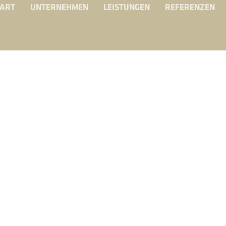
TART
UNTERNEHMEN
LEISTUNGEN
REFERENZEN
REFERENZEN
che - Haus zur R